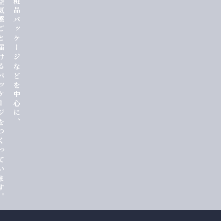
けるパッケージをつくっています。
私たちは化粧品パッケージなどを中心に、