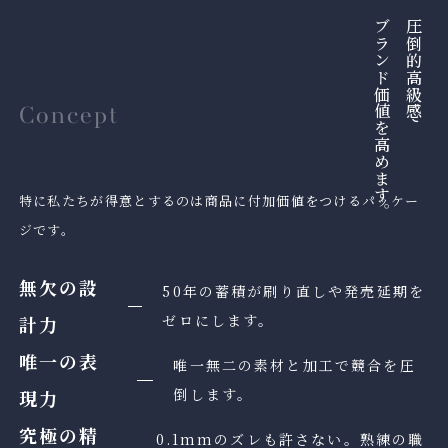
ブ
圧
ラ
倒
ン
的
ド
高
価
級
値
感
Concept
を
で
高
め
ま
す
特に私たちが得意とするのは商品に付加価値をつけるパッケー
。
ジです。
無欠の設
50年の蓄積が刷り直しや発売延期を
ゼロにします。
計力
唯一の表
唯一無二の素材と加工で競合を圧
倒します。
現力
究極の精
0.1mmのズレも許さない。熟練の職