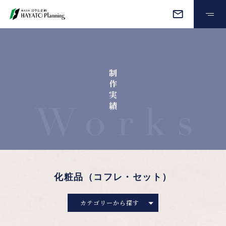
オーダーメイド
制
制作実績
作
実
績
会社情報
よくある質問
お見積もり・ご相談
化粧品（コフレ・セット）
プライバシーポリシー
カテゴリーから探す