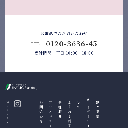
お電話でのお問い合わせ
0120-3636-45
TEL
受付時間 平日 10:00〜18:00
©hayatokikakku
お問合わせ
プライバシーポリシー
会社概要
よくある質問
て
オ
ー
ダ
ー
メ
イ
ド
制
作
に
つ
い
制作実績