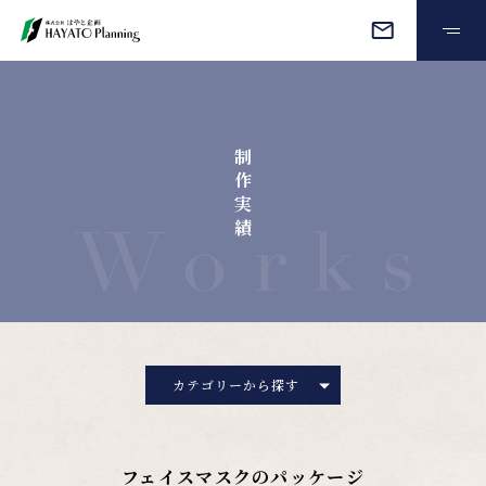
オーダーメイド
制
制作実績
作
実
績
会社情報
よくある質問
お見積もり・ご相談
カテゴリーから探す
プライバシーポリシー
フェイスマスクのパッケージ