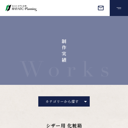
オーダーメイド
制
制作実績
作
実
績
会社情報
よくある質問
お見積もり・ご相談
カテゴリーから探す
プライバシーポリシー
シザー用 化粧箱