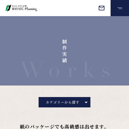
オーダーメイド
制
制作実績
作
実
績
会社情報
よくある質問
お見積もり・ご相談
カテゴリーから探す
プライバシーポリシー
紙のパッケージでも高級感は出せます。