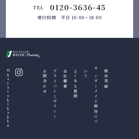
0120-3636-45
TEL
受付時間 平日 10:00〜18:00
©hayatokikakku
お問合わせ
プライバシーポリシー
会社概要
よくある質問
て
オ
ー
ダ
ー
メ
イ
ド
制
作
に
つ
い
制作実績